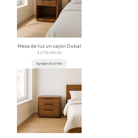
Mesa de luz un cajón Dubai
Precio
$ 2.710.305,00
Agregar al carrito