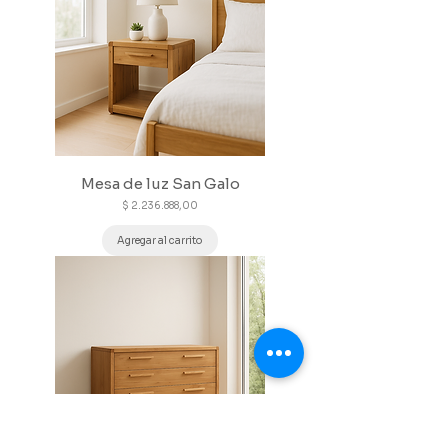
Mesa de luz San Galo
Precio
$ 2.236.888,00
Agregar al carrito