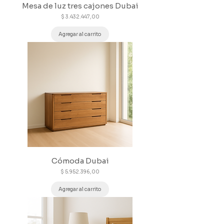
Mesa de luz tres cajones Dubai
Precio
$ 3.432.447,00
Agregar al carrito
Cómoda Dubai
Precio
$ 5.952.396,00
Agregar al carrito