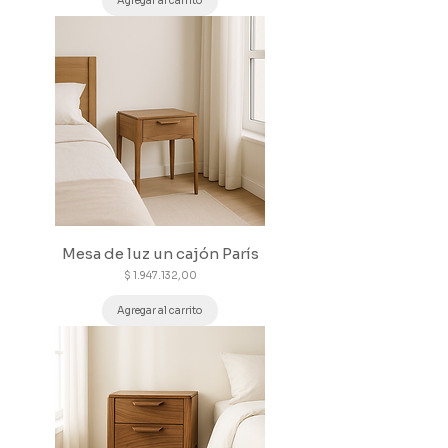
Agregar al carrito
Mesa de luz un cajón París
Precio
$ 1.947.132,00
Agregar al carrito