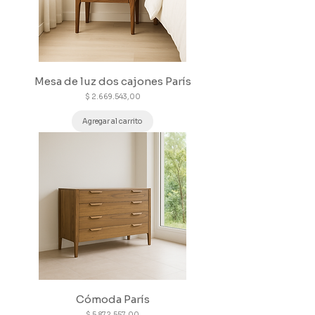
Mesa de luz dos cajones París
Precio
$ 2.669.543,00
Agregar al carrito
Cómoda París
Precio
$ 5.872.557,00