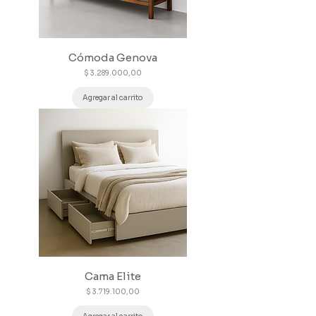
Cómoda Genova
Precio
$ 3.289.000,00
Agregar al carrito
Cama Elite
Precio
$ 3.719.100,00