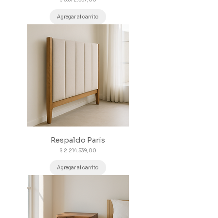
Agregar al carrito
Respaldo París
Precio
$ 2.214.539,00
Agregar al carrito