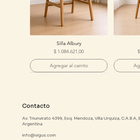
Silla Albury
Precio
P
$ 1.084.621,00
$
Agregar al carrito
Agr
Contacto
Av. Triunvirato 4399, Esq. Mendoza, Villa Urquiza, C.A.B.A,
Argentina
info@vigus.com