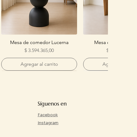
Mesa de comedor Lucerna
Mesa de comedor 
Precio
Precio
$ 3.594.365,00
$ 4.032.904,00
Agregar al carrito
Agregar al carri
Síguenos en
Facebook
Instagram