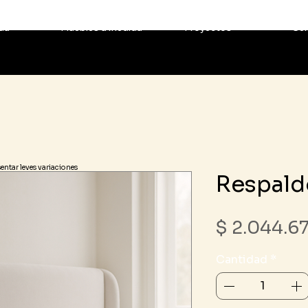
da
Muebles a medida
Proyectos
Ser
sentar leves variaciones
Respald
$ 2.044.6
Cantidad
*