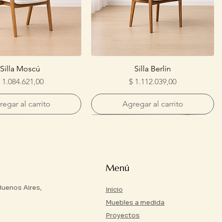
Silla Moscú
Silla Berlín
recio
Precio
 1.084.621,00
$ 1.112.039,00
egar al carrito
Agregar al carrito
Menú
 Buenos Aires,
Inicio
Muebles a medida
Proyectos