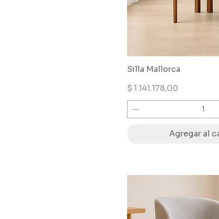
Silla Mallorca
Precio
$ 1.141.178,00
Agregar al ca