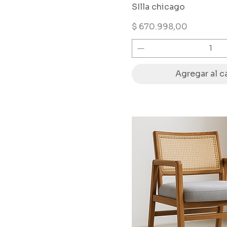
SIlla chicago
Precio
$ 670.998,00
Agregar al ca