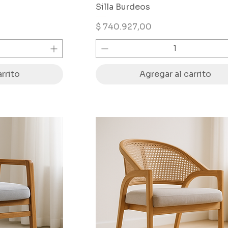
Silla Burdeos
Precio
$ 740.927,00
rrito
Agregar al carrito