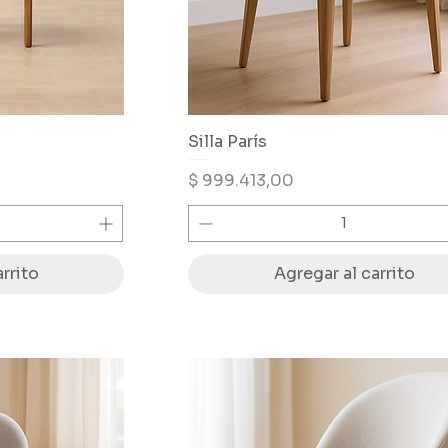
Silla París
Precio
$ 999.413,00
rrito
Agregar al carrito