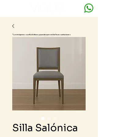
* Las imágenes son ilustrativas y pueden presentar leves variaciones
Silla Salónica