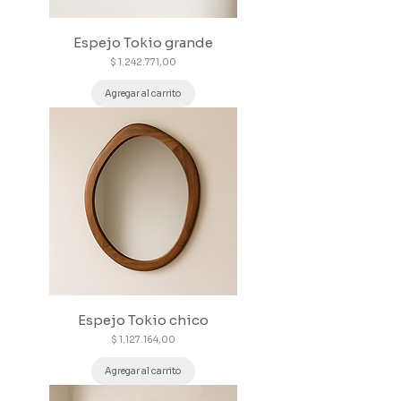
Espejo Tokio grande
Precio
$ 1.242.771,00
Agregar al carrito
Espejo Tokio chico
Precio
$ 1.127.164,00
Agregar al carrito