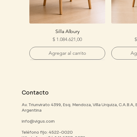
Silla Albury
Precio
P
$ 1.084.621,00
$
Agregar al carrito
Agr
Contacto
Av. Triunvirato 4399, Esq. Mendoza, Villa Urquiza, C.A.B.A,
Argentina
info@vigus.com
Teléfono fijo: 4522-0020