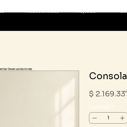
da
Muebles a medida
Proyectos
Ser
sentar leves variaciones
Consola
$ 2.169.33
Cantidad
*