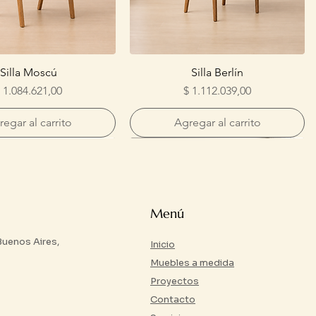
Silla Moscú
Silla Berlín
recio
Precio
 1.084.621,00
$ 1.112.039,00
egar al carrito
Agregar al carrito
Menú
 Buenos Aires,
Inicio
Muebles a medida
Proyectos
Contacto