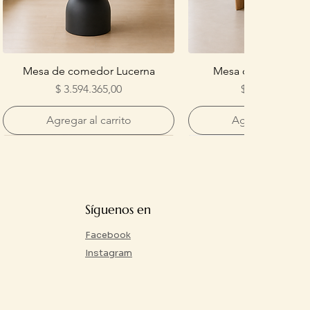
Mesa de comedor Lucerna
Mesa de comedor 
Precio
Precio
$ 3.594.365,00
$ 4.032.904,00
Agregar al carrito
Agregar al carri
Síguenos en
Facebook
Instagram