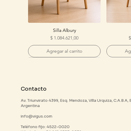
Silla Albury
Precio
P
$ 1.084.621,00
$
Agregar al carrito
Agr
Contacto
Av. Triunvirato 4399, Esq. Mendoza, Villa Urquiza, C.A.B.A,
Argentina
info@vigus.com
Teléfono fijo: 4522-0020