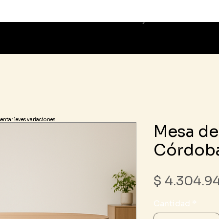
da
Muebles a medida
Proyectos
Ser
sentar leves variaciones
Mesa d
Córdob
$ 4.304.9
Cantidad
*