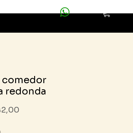
vicios
Contacto
e comedor
a redonda
Precio
42,00