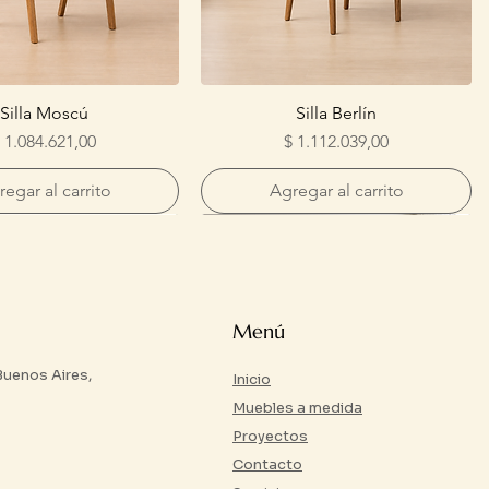
Silla Moscú
Silla Berlín
recio
Precio
 1.084.621,00
$ 1.112.039,00
egar al carrito
Agregar al carrito
Menú
 Buenos Aires,
Inicio
Muebles a medida
Proyectos
Contacto