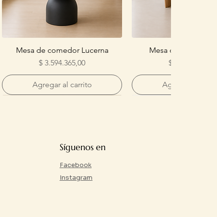
Mesa de comedor Lucerna
Mesa de comedor 
Precio
Precio
$ 3.594.365,00
$ 4.032.904,00
Agregar al carrito
Agregar al carri
Síguenos en
Facebook
Instagram