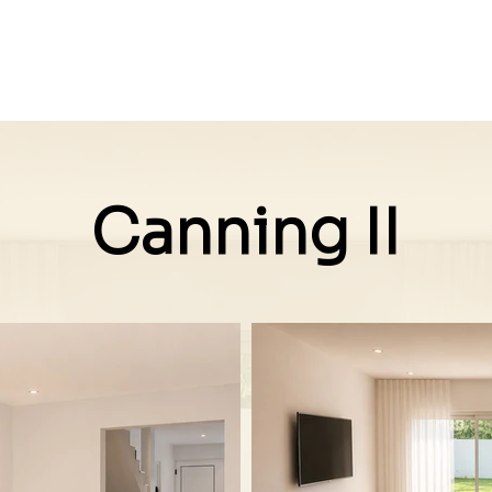
da
Muebles a medida
Proyectos
Ser
Canning II