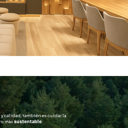
 y calidad, también es cuidar la
uro más
sustentable
.