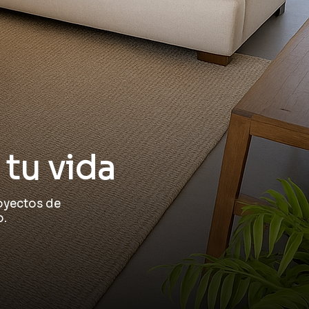
 tu vida
oyectos de
o.