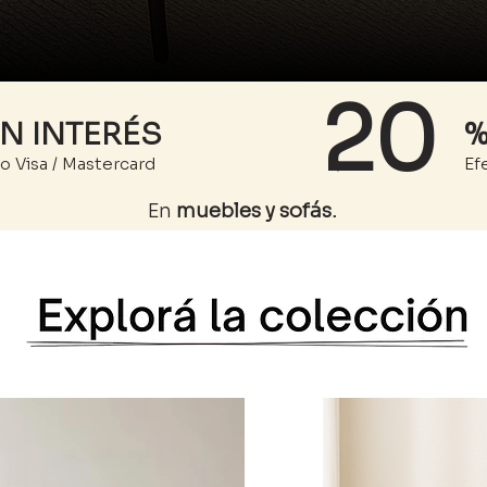
20
N INTERÉS
%
o Visa / Mastercard
Ef
En
muebles y sofás.