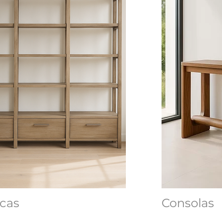
ecas
Consolas